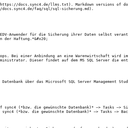
https://docs.sync4.de/llms.txt). Markdown versions of do
/docs.sync4.de/faq/sql/sql-sicherung.md).

EDV-Anwender für die Sicherung ihrer Daten selbst verant
n der Haftung.*&#x20;

ops. Bei einer Anbindung an eine Warenwirtschaft wird im
ministrator. Dieser findet auf dem MS SQL Server die ent
 Datenbank über das Microsoft SQL Server Management Stud
f sync4 (*bzw. die gewünschte Datenbank)* –> Tasks –> Si
 sync4 (*bzw. die gewünschte Datenbank)* –> Tasks –> Bac