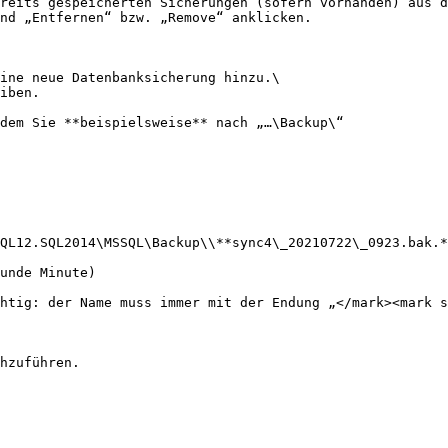
reits gespeicherten Sicherungen (sofern vorhanden) aus d
nd „Entfernen“ bzw. „Remove“ anklicken.

ine neue Datenbanksicherung hinzu.\

iben.

dem Sie **beispielsweise** nach „…\Backup\“

QL12.SQL2014\MSSQL\Backup\\**sync4\_20210722\_0923.bak.*
unde Minute)

htig: der Name muss immer mit der Endung „</mark><mark s