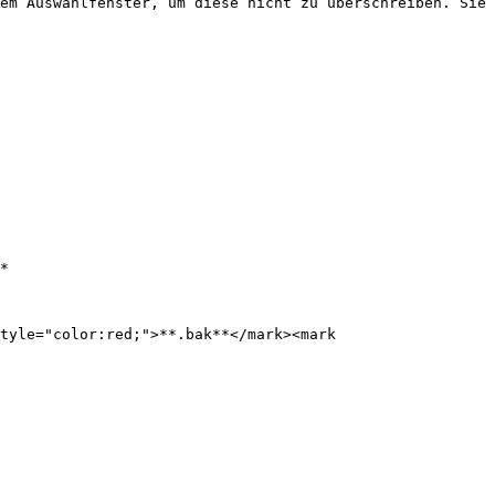
em Auswahlfenster, um diese nicht zu überschreiben. Sie 
*

tyle="color:red;">**.bak**</mark><mark 