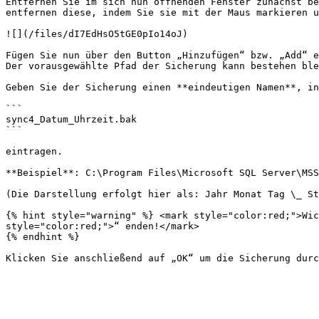
Entfernen Sie im sich nun öffnenden Fenster zunächst be
entfernen diese, indem Sie sie mit der Maus markieren u
![](/files/dI7EdHsO5tGE0pIo14oJ)

Fügen Sie nun über den Button „Hinzufügen“ bzw. „Add“ e
Der vorausgewählte Pfad der Sicherung kann bestehen ble
Geben Sie der Sicherung einen **eindeutigen Namen**, in
```

sync4_Datum_Uhrzeit.bak

```

eintragen.

**Beispiel**: C:\Program Files\Microsoft SQL Server\MSS
(Die Darstellung erfolgt hier als: Jahr Monat Tag \_ St
{% hint style="warning" %} <mark style="color:red;">Wic
style="color:red;">“ enden!</mark>

{% endhint %}
