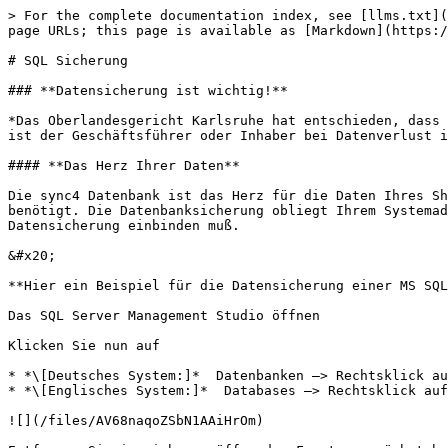
> For the complete documentation index, see [llms.txt](
page URLs; this page is available as [Markdown](https:/
# SQL Sicherung

### **Datensicherung ist wichtig!**

*Das Oberlandesgericht Karlsruhe hat entschieden, dass 
ist der Geschäftsführer oder Inhaber bei Datenverlust i
#### **Das Herz Ihrer Daten**

Die sync4 Datenbank ist das Herz für die Daten Ihres Sh
benötigt. Die Datenbanksicherung obliegt Ihrem Systemad
Datensicherung einbinden muß.

&#x20;

**Hier ein Beispiel für die Datensicherung einer MS SQL
Das SQL Server Management Studio öffnen

Klicken Sie nun auf

* *\[Deutsches System:]*  Datenbanken –> Rechtsklick au
* *\[Englisches System:]*  Databases –> Rechtsklick auf
![](/files/AV68naqoZSbN1AAiHrOm)
