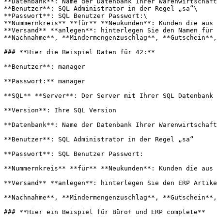
**Datenbank**: Name der Datenbank Ihrer Warenwirtschaft
**Benutzer**: SQL Administrator in der Regel „sa“\

**Passwort**: SQL Benutzer Passwort:\

**Nummernkreis** **für** **Neukunden**: Kunden die aus 
**Versand** **anlegen**: hinterlegen Sie den Namen für 
**Nachnahme**, **Mindermengenzuschlag**, **Gutschein**,
### **Hier die Beispiel Daten für 42:**

**Benutzer**: manager

**Passwort:** manager

**SQL** **Server**: Der Server mit Ihrer SQL Datenbank

**Version**: Ihre SQL Version

**Datenbank**: Name der Datenbank Ihrer Warenwirtschaft

**Benutzer**: SQL Administrator in der Regel „sa“

**Passwort**: SQL Benutzer Passwort:

**Nummernkreis** **für** **Neukunden**: Kunden die aus 
**Versand** **anlegen**: hinterlegen Sie den ERP Artike
**Nachnahme**, **Mindermengenzuschlag**, **Gutschein**,
### **Hier ein Beispiel für Büro+ und ERP complete**
