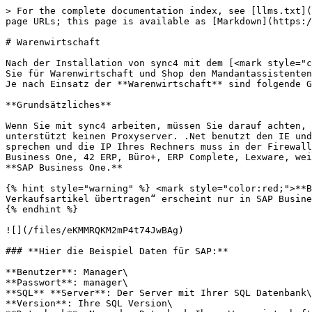
> For the complete documentation index, see [llms.txt](
page URLs; this page is available as [Markdown](https:/
# Warenwirtschaft

Nach der Installation von sync4 mit dem [<mark style="c
Sie für Warenwirtschaft und Shop den Mandantassistenten
Je nach Einsatz der **Warenwirtschaft** sind folgende G
**Grundsätzliches**

Wenn Sie mit sync4 arbeiten, müssen Sie darauf achten, 
unterstützt keinen Proxyserver. .Net benutzt den IE und
sprechen und die IP Ihres Rechners muss in der Firewall
Business One, 42 ERP, Büro+, ERP Complete, Lexware, wei
**SAP Business One.**

{% hint style="warning" %} <mark style="color:red;">**B
Verkaufsartikel übertragen“ erscheint nur in SAP Busine
{% endhint %}

![](/files/eKMMRQKM2mP4t74JwBAg)

### **Hier die Beispiel Daten für SAP:**

**Benutzer**: Manager\

**Passwort**: manager\

**SQL** **Server**: Der Server mit Ihrer SQL Datenbank\

**Version**: Ihre SQL Version\
