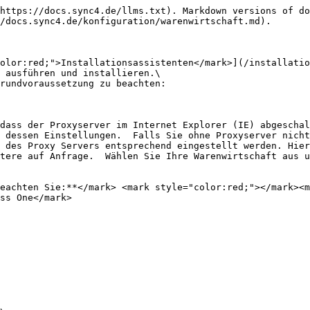
https://docs.sync4.de/llms.txt). Markdown versions of do
/docs.sync4.de/konfiguration/warenwirtschaft.md).

olor:red;">Installationsassistenten</mark>](/installatio
 ausführen und installieren.\

rundvoraussetzung zu beachten:

dass der Proxyserver im Internet Explorer (IE) abgeschal
 dessen Einstellungen.  Falls Sie ohne Proxyserver nicht
 des Proxy Servers entsprechend eingestellt werden. Hier
tere auf Anfrage.  Wählen Sie Ihre Warenwirtschaft aus u
eachten Sie:**</mark> <mark style="color:red;"></mark><m
ss One</mark>
