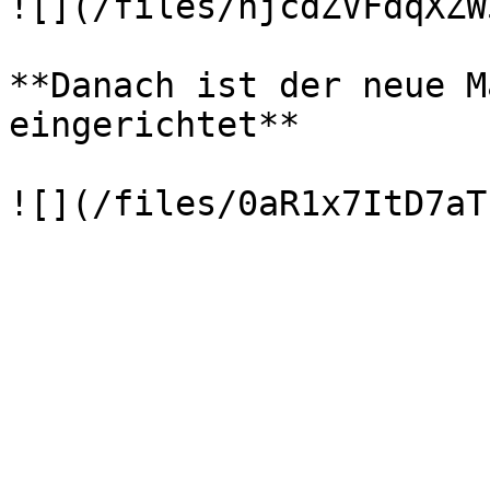
![](/files/njcdZVFdqXZW
**Danach ist der neue M
eingerichtet**
