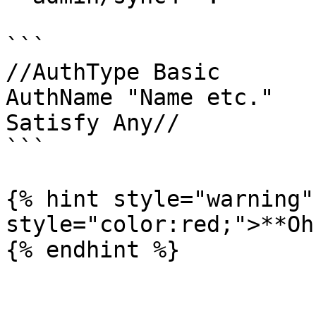
```

//AuthType Basic

AuthName "Name etc."

Satisfy Any//

```

{% hint style="warning"
style="color:red;">**Oh