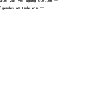
ator zur Verfügung stellen.**

lgendes am Ende ein:**
