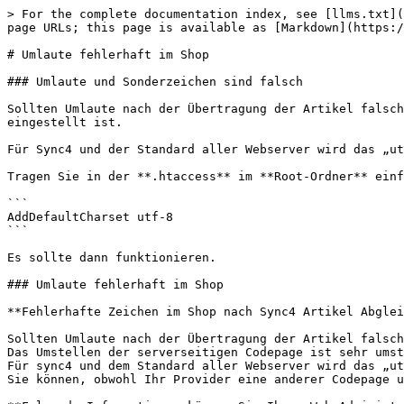
> For the complete documentation index, see [llms.txt](
page URLs; this page is available as [Markdown](https:/
# Umlaute fehlerhaft im Shop

### Umlaute und Sonderzeichen sind falsch

Sollten Umlaute nach der Übertragung der Artikel falsch
eingestellt ist.

Für Sync4 und der Standard aller Webserver wird das „ut
Tragen Sie in der **.htaccess** im **Root-Ordner** einf
```

AddDefaultCharset utf-8

```

Es sollte dann funktionieren.

### Umlaute fehlerhaft im Shop

**Fehlerhafte Zeichen im Shop nach Sync4 Artikel Abglei
Sollten Umlaute nach der Übertragung der Artikel falsch
Das Umstellen der serverseitigen Codepage ist sehr umst
Für sync4 und dem Standard aller Webserver wird das „ut
Sie können, obwohl Ihr Provider eine anderer Codepage u