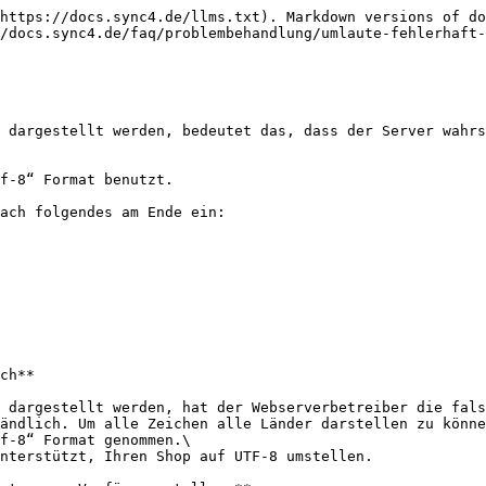
https://docs.sync4.de/llms.txt). Markdown versions of do
/docs.sync4.de/faq/problembehandlung/umlaute-fehlerhaft-
 dargestellt werden, bedeutet das, dass der Server wahrs
f-8“ Format benutzt.

ach folgendes am Ende ein:

ch**

 dargestellt werden, hat der Webserverbetreiber die fals
ändlich. Um alle Zeichen alle Länder darstellen zu könne
f-8“ Format genommen.\

nterstützt, Ihren Shop auf UTF-8 umstellen.
