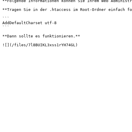
**Folgende Informationen können Sie Ihrem Web Administr
**Tragen Sie in der .htaccess im Root-Ordner einfach fo
```

AddDefaultCharset utf-8

```

**Dann sollte es funktionieren.**
